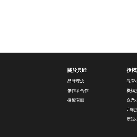
關於典匠
授權
品牌理念
教育
創作者合作
機構
授權頁面
企業
印刷
廣設