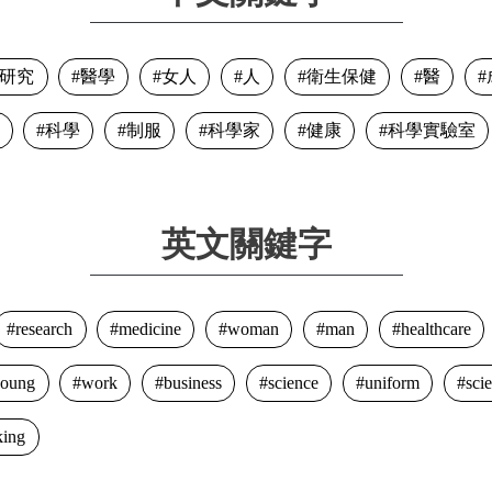
研究
醫學
女人
人
衛生保健
醫
科學
制服
科學家
健康
科學實驗室
英文關鍵字
research
medicine
woman
man
healthcare
young
work
business
science
uniform
scie
king