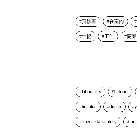
實驗室
在室內
年輕
工作
商業
laboratory
indoors
hospital
doctor
science laboratory
loo