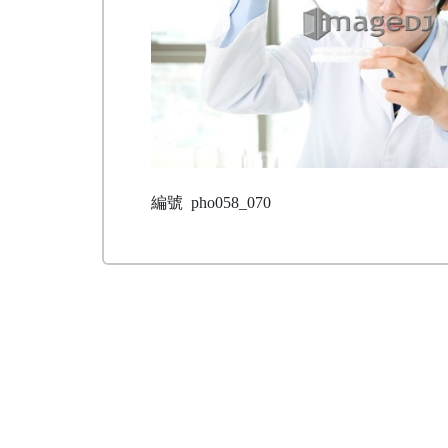
編號
pho058_070