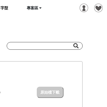
字型
專案區
e
原始檔下載
D