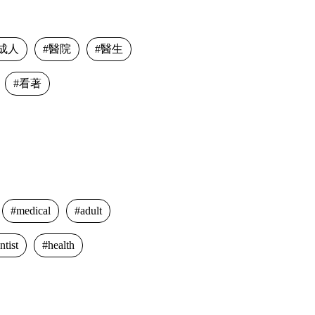
成人
醫院
醫生
看著
medical
adult
ntist
health