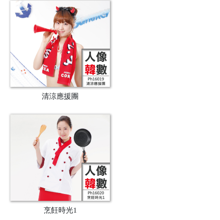
清涼應援團
烹飪時光1