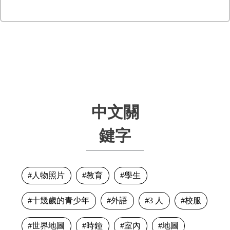
中文關
鍵字
人物照片
教育
學生
十幾歲的青少年
外語
3 人
校服
世界地圖
時鐘
室內
地圖