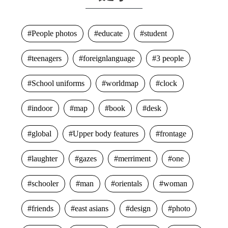
People photos
educate
student
teenagers
foreignlanguage
3 people
School uniforms
worldmap
clock
indoor
map
book
desk
global
Upper body features
frontage
laughter
gazes
merriment
one
schooler
man
orientals
woman
friends
east asians
design
photo