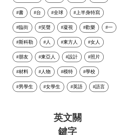
書
台
全球
上半身特寫
臨街
笑聲
凝視
歡樂
一
斯科勒
人
東方人
女人
朋友
東亞人
設計
照片
材料
人物
模特
學校
男學生
女學生
英語
語言
英文關
鍵字