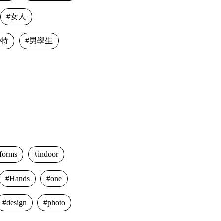
女人
模特
男學生
iforms
indoor
Hands
one
design
photo