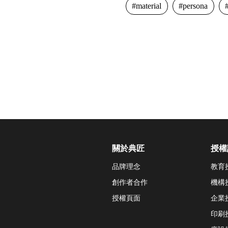
material
persona
關於典匠
授權
品牌理念
教育
創作者合作
機構
授權頁面
企業
印刷