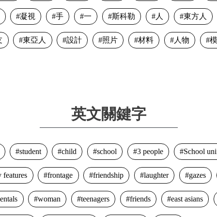
凝視
手
一
斯科勒
人
東方人
友
東亞人
設計
照片
材料
人物
英文關鍵字
student
child
school
3 people
School un
 features
frontage
friendship
laughter
gazes
ientals
woman
teenagers
friends
east asians