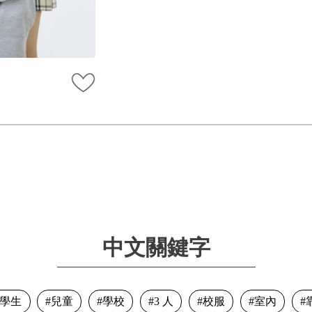
中文關鍵字
學生
兒童
學校
3 人
校服
室內