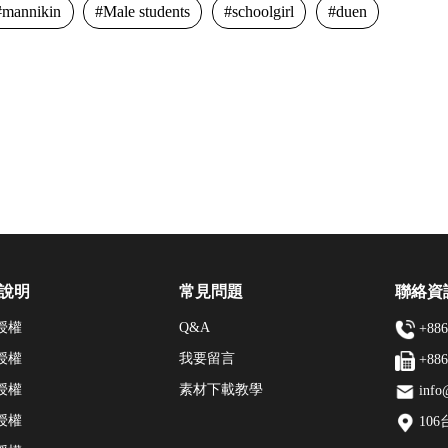
mannikin
Male students
schoolgirl
duen
說明
常見問題
聯絡資
授權
Q&A
+886
授權
我要留言
+886
授權
素材下載教學
info
授權
10