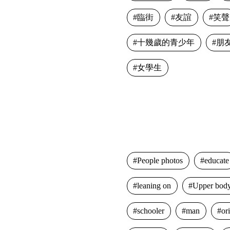
臨街
友誼
笑聲
十幾歲的青少年
朋
女學生
People photos
educate
leaning on
Upper body
schooler
man
or