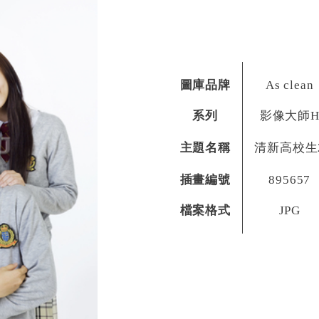
圖庫品牌
As clean
系列
影像大師
主題名稱
清新高校生
插畫編號
895657
檔案格式
JPG