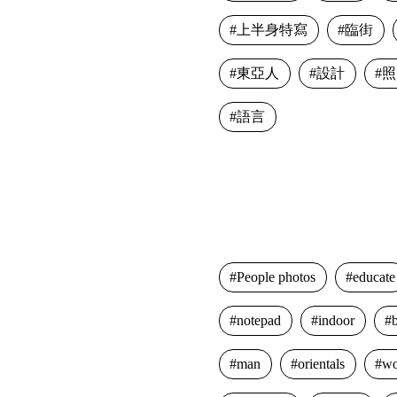
上半身特寫
臨街
東亞人
設計
照
語言
People photos
educate
notepad
indoor
man
orientals
w