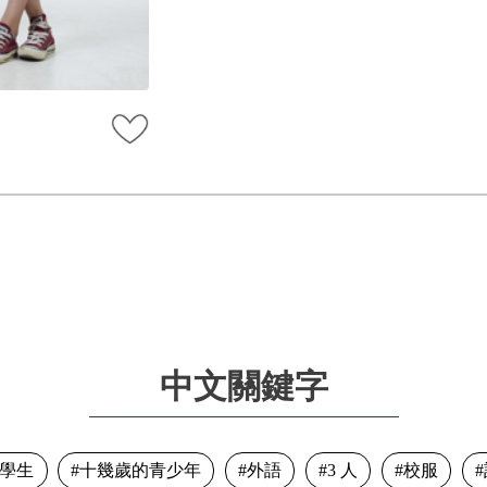
中文關鍵字
學生
十幾歲的青少年
外語
3 人
校服