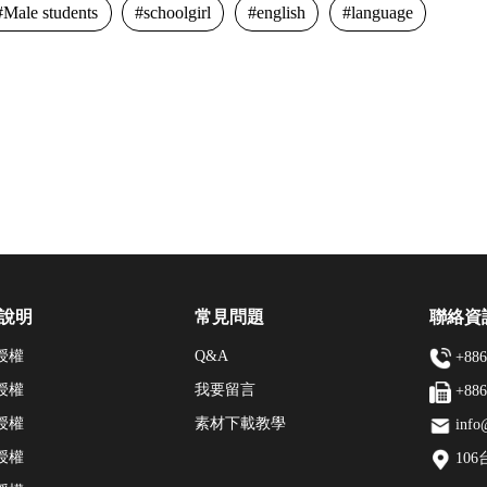
Male students
schoolgirl
english
language
說明
常見問題
聯絡資
授權
Q&A
+886
授權
我要留言
+886
授權
素材下載教學
info
授權
10