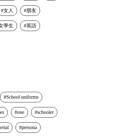
女人
朋友
女學生
英語
School uniforms
es
one
schooler
erial
persona