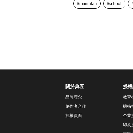
mannikin
school
關於典匠
授權
品牌理念
教育
創作者合作
機構
授權頁面
企業
印刷