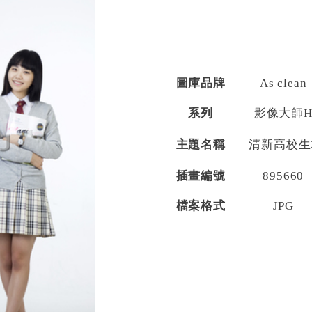
圖庫品牌
As clean
系列
影像大師
主題名稱
清新高校生
插畫編號
895660
檔案格式
JPG