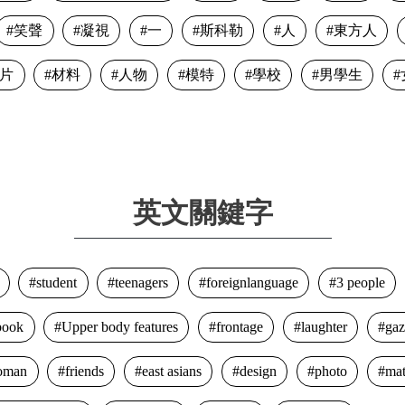
笑聲
凝視
一
斯科勒
人
東方人
片
材料
人物
模特
學校
男學生
英文關鍵字
student
teenagers
foreignlanguage
3 people
book
Upper body features
frontage
laughter
gaz
oman
friends
east asians
design
photo
mat