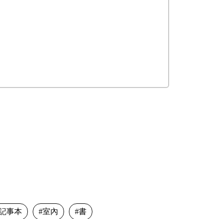
記事本
室內
書