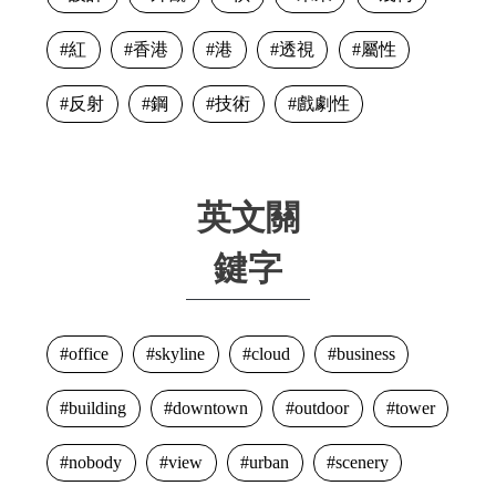
紅
香港
港
透視
屬性
反射
鋼
技術
戲劇性
英文關
鍵字
office
skyline
cloud
business
building
downtown
outdoor
tower
nobody
view
urban
scenery