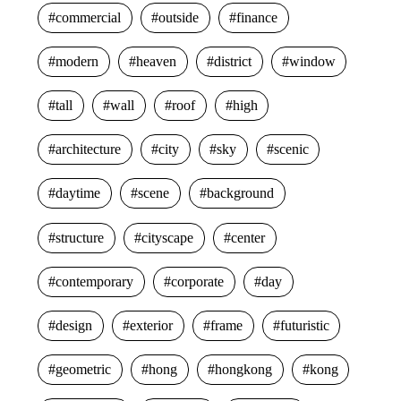
commercial
outside
finance
modern
heaven
district
window
tall
wall
roof
high
architecture
city
sky
scenic
daytime
scene
background
structure
cityscape
center
contemporary
corporate
day
design
exterior
frame
futuristic
geometric
hong
hongkong
kong