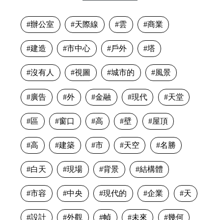
辦公室
天際線
雲
商業
建造
市中心
戶外
塔
沒有人
視圖
城市的
風景
廣告
外
金融
現代
天堂
區
窗口
高
壁
屋頂
高
建築
市
天空
名勝
白天
現場
背景
結構體
市容
中央
現代的
企業
天
設計
外觀
幀
未來
幾何