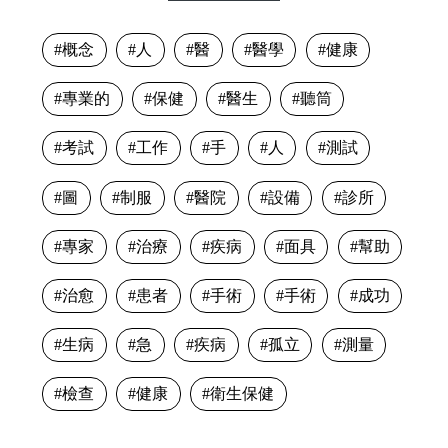
概念
人
醫
醫學
健康
專業的
保健
醫生
聽筒
考試
工作
手
人
測試
圖
制服
醫院
設備
診所
專家
治療
疾病
面具
幫助
治愈
患者
手術
手術
成功
生病
急
疾病
孤立
測量
檢查
健康
衛生保健