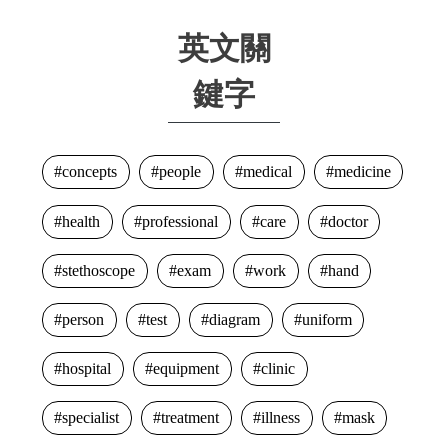
英文關
鍵字
concepts
people
medical
medicine
health
professional
care
doctor
stethoscope
exam
work
hand
person
test
diagram
uniform
hospital
equipment
clinic
specialist
treatment
illness
mask