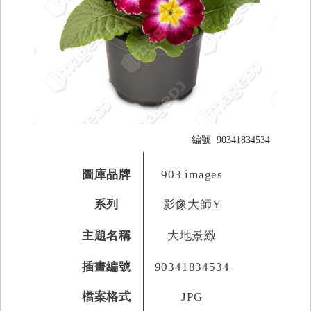
編號
90341834534
圖庫品牌
903 images
系列
影像大師Y
主題名稱
大地景緻
插畫編號
90341834534
檔案格式
JPG