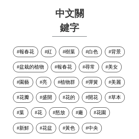
中文關
鍵字
報春花
紅
樹葉
白色
背景
盆栽的植物
報春花
尋常
美女
園藝
亮
植物群
彈簧
美麗
花瓣
盛開
花的
開花
草本
葉
花
怒放
廠
花園
新鮮
花盆
黃色
中央