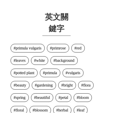
英文關
鍵字
primula vulgaris
primrose
red
leaves
white
background
potted plant
primula
vulgaris
beauty
gardening
bright
flora
spring
beautiful
petal
bloom
floral
blossom
herbal
leaf