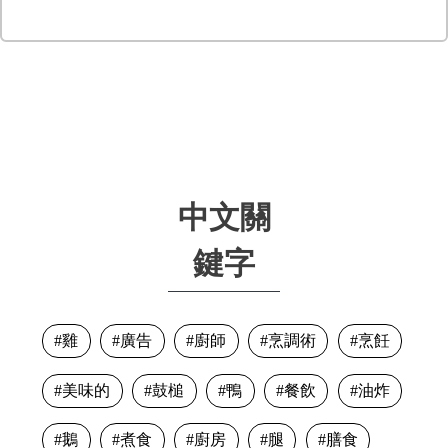
中文關
鍵字
雞
廣告
廚師
烹調術
烹飪
美味的
鼓槌
鴨
餐飲
油炸
鵝
煮食
廚房
腿
膳食