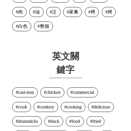
肉
油
泛
家禽
烤
烤
白色
整個
英文關
鍵字
cast-iron
chicken
commercial
cook
cookery
cooking
delicious
drumsticks
duck
food
fried