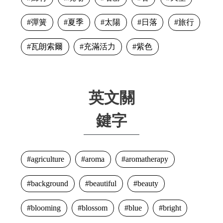
彈簧
夏季
太陽
日落
旅行
瓦朗索爾
充滿活力
紫色
英文關
鍵字
agriculture
aroma
aromatherapy
background
beautiful
beauty
blooming
blossom
blue
bright