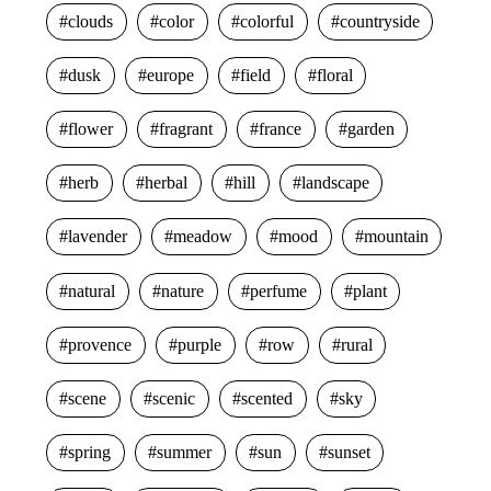
clouds
color
colorful
countryside
dusk
europe
field
floral
flower
fragrant
france
garden
herb
herbal
hill
landscape
lavender
meadow
mood
mountain
natural
nature
perfume
plant
provence
purple
row
rural
scene
scenic
scented
sky
spring
summer
sun
sunset