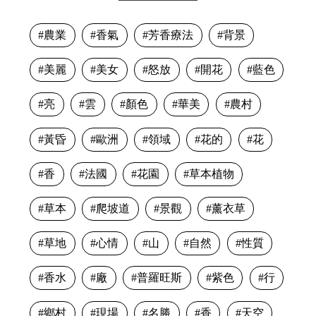
農業
香氣
芳香療法
背景
美麗
美女
怒放
開花
藍色
亮
雲
顏色
華美
農村
黃昏
歐洲
領域
花的
花
香
法國
花園
草本植物
草本
爬坡道
景觀
薰衣草
草地
心情
山
自然
性質
香水
廠
普羅旺斯
紫色
行
鄉村
現場
名勝
香
天空