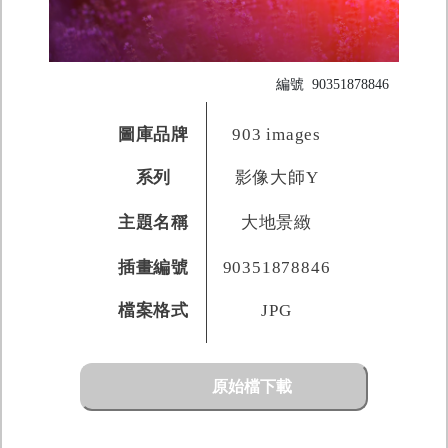
編號
90351878846
圖庫品牌
903 images
系列
影像大師Y
主題名稱
大地景緻
插畫編號
90351878846
檔案格式
JPG
原始檔下載