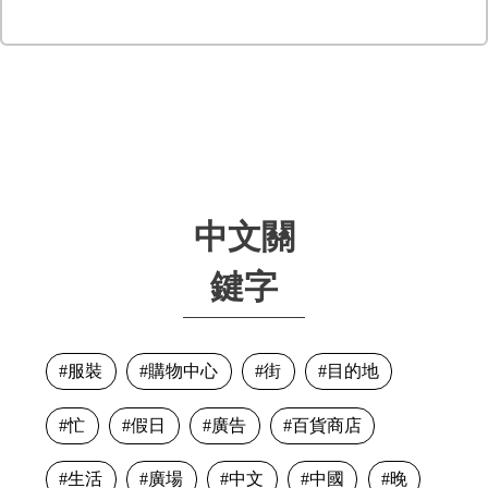
中文關
鍵字
服裝
購物中心
街
目的地
忙
假日
廣告
百貨商店
生活
廣場
中文
中國
晚