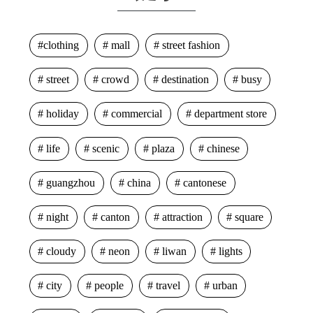
clothing
mall
street fashion
street
crowd
destination
busy
holiday
commercial
department store
life
scenic
plaza
chinese
guangzhou
china
cantonese
night
canton
attraction
square
cloudy
neon
liwan
lights
city
people
travel
urban