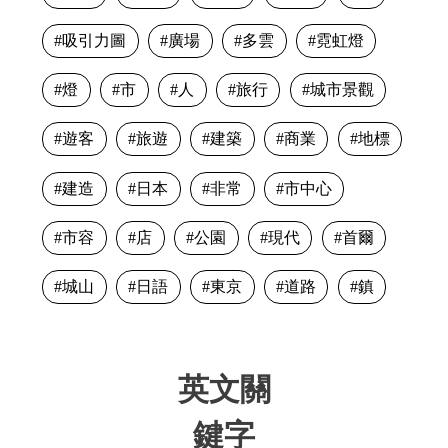
吸引力圖
廣場
多雲
霓虹燈
燈
市
人
旅行
城市景觀
遊客
旅遊
建築
商業
地標
建造
日本
非常
市中心
市容
店
公園
現代
首爾
城山
日語
東京
道路
鎮
英文關
鍵字