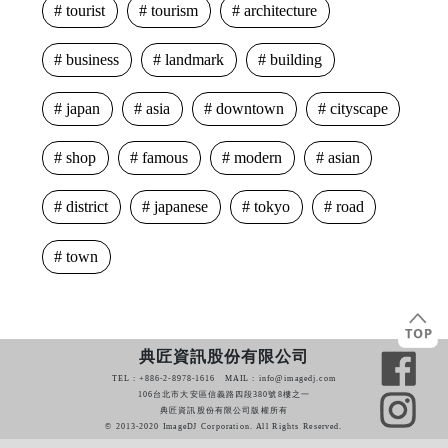
tourist
tourism
architecture
business
landmark
building
japan
asia
downtown
cityscape
shop
famous
modern
asian
district
japanese
tokyo
road
town
典匠資訊股份有限公司
TEL : +886-2-8978-1616 MAIL : info@imagedj.com
106台北市大安區信義路四段380號8樓之一
典匠資訊股份有限公司版權所有
© 2013-2020 ImageDJ Corporation. All Rights Reserved.