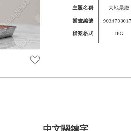
主題名稱
大地景緻
插畫編號
903473801
檔案格式
JPG
中文關鍵字