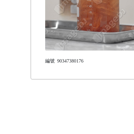
編號
90347380176