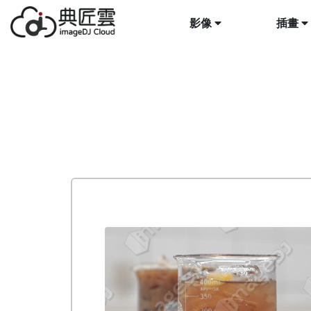
影像
插畫