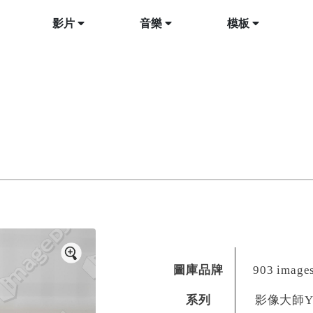
影片
音樂
模板
圖庫品牌
903 image
系列
影像大師