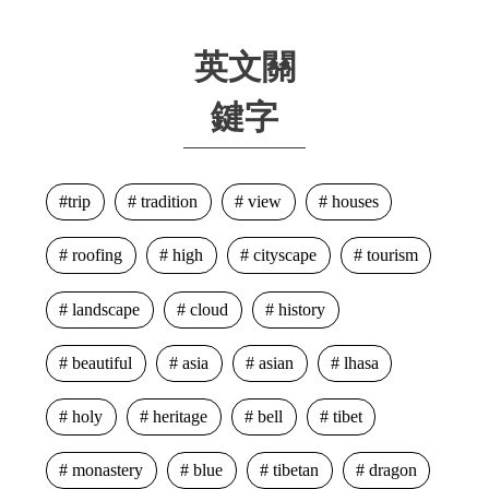
英文關
鍵字
trip
tradition
view
houses
roofing
high
cityscape
tourism
landscape
cloud
history
beautiful
asia
asian
lhasa
holy
heritage
bell
tibet
monastery
blue
tibetan
dragon