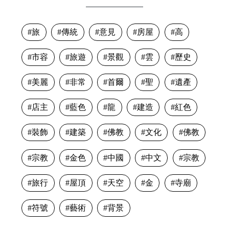
旅
傳統
意見
房屋
高
市容
旅遊
景觀
雲
歷史
美麗
非常
首爾
聖
遺產
店主
藍色
龍
建造
紅色
裝飾
建築
佛教
文化
佛教
宗教
金色
中國
中文
宗教
旅行
屋頂
天空
金
寺廟
符號
藝術
背景