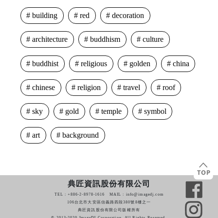
building
red
decoration
architecture
buddhism
culture
buddhist
religious
golden
china
chinese
religion
travel
roof
sky
gold
temple
symbol
art
background
典匠資訊股份有限公司
TEL : +886-2-8978-1616 MAIL : info@imagedj.com
106台北市大安區信義路四段380號8樓之一
典匠資訊股份有限公司版權所有
© 2013-2020 ImageDJ Corporation. All Rights Reserved.