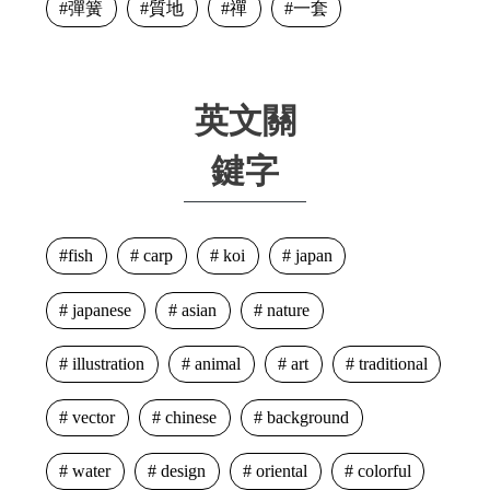
彈簧
質地
禪
一套
英文關
鍵字
fish
carp
koi
japan
japanese
asian
nature
illustration
animal
art
traditional
vector
chinese
background
water
design
oriental
colorful