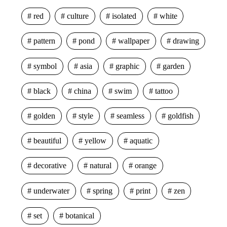
red
culture
isolated
white
pattern
pond
wallpaper
drawing
symbol
asia
graphic
garden
black
china
swim
tattoo
golden
style
seamless
goldfish
beautiful
yellow
aquatic
decorative
natural
orange
underwater
spring
print
zen
set
botanical