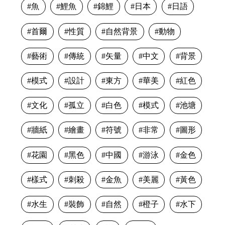
魚
鯉魚
錦鯉
日本
日語
首爾
性質
自然背景
動物
藝術
傳統
矢量
中文
背景
模式
設計
東方
華美
紅色
文化
孤立
白色
模式
池塘
牆紙
繪畫
符號
非常
圖形
花園
黑色
中國
游泳
金色
樣式
刺殺
金魚
美麗
黃色
水生
裝飾
自然
橙子
水下