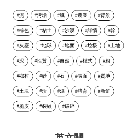
泥
污垢
臟
農業
背景
棕色
粘土
沙漠
詳情
幹
灰塵
地球
地面
垃圾
土地
泥
性質
自然
模式
粗
鄉村
砂
石
表面
質地
土塊
沃
濕
培育
新鮮
脆皮
裂紋
破碎
英文關