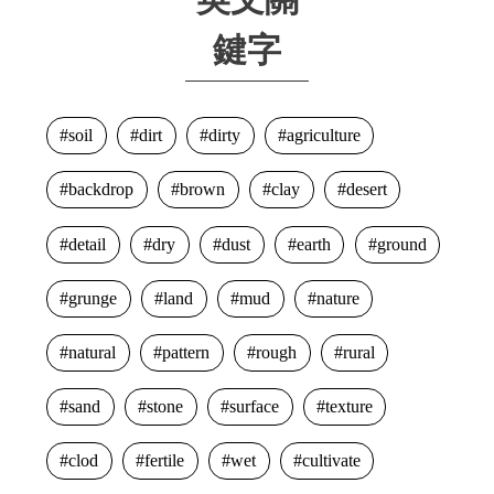
鍵字
soil
dirt
dirty
agriculture
backdrop
brown
clay
desert
detail
dry
dust
earth
ground
grunge
land
mud
nature
natural
pattern
rough
rural
sand
stone
surface
texture
clod
fertile
wet
cultivate