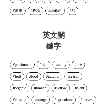
夏季
收穫
維他命
甜
英文關
鍵字
persimmon
ripe
sunny
tree
fruit
food
autumn
season
organic
branch
yellow
plant
closeup
orange
agriculture
harvest