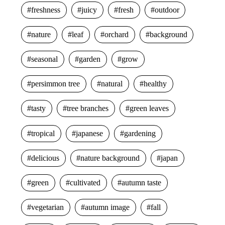
freshness
juicy
fresh
outdoor
nature
leaf
orchard
background
seasonal
garden
grow
persimmon tree
natural
healthy
tasty
tree branches
green leaves
tropical
japanese
gardening
delicious
nature background
japan
green
cultivated
autumn taste
vegetarian
autumn image
fall