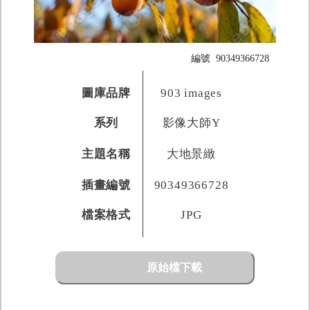
編號
90349366728
圖庫品牌
903 images
系列
影像大師Y
主題名稱
大地景緻
插畫編號
90349366728
檔案格式
JPG
原始檔下載