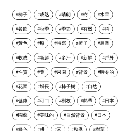
柿子
成熟
晴朗
樹
水果
餐飲
秋季
季節
有機
科
黃色
廠
特寫
橙子
農業
收成
新鮮
多汁
新鮮
戶外
性質
葉
果園
背景
時令的
花園
增長
柿子樹
自然
健康
可口
樹枝
熱帶
日本
園藝
美味的
自然背景
日本
綠色
耕
素
秋季
樹葉