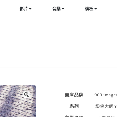
影片
音樂
模板
圖庫品牌
903 image
系列
影像大師