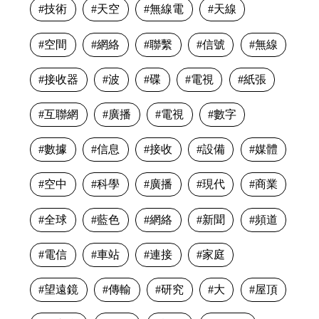
技術
天空
無線電
天線
空間
網絡
聯繫
信號
無線
接收器
波
碟
電視
紙張
互聯網
廣播
電視
數字
數據
信息
接收
設備
媒體
空中
科學
廣播
現代
商業
全球
藍色
網絡
新聞
頻道
電信
車站
連接
家庭
望遠鏡
傳輸
研究
大
屋頂