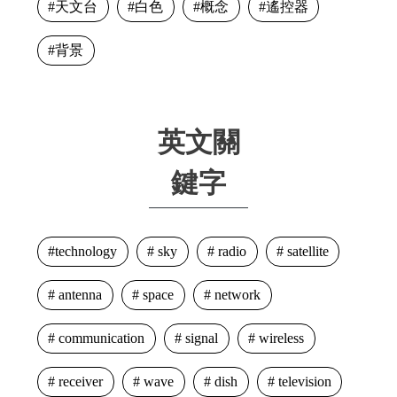
天文台
白色
概念
遙控器
背景
英文關
鍵字
technology
sky
radio
satellite
antenna
space
network
communication
signal
wireless
receiver
wave
dish
television