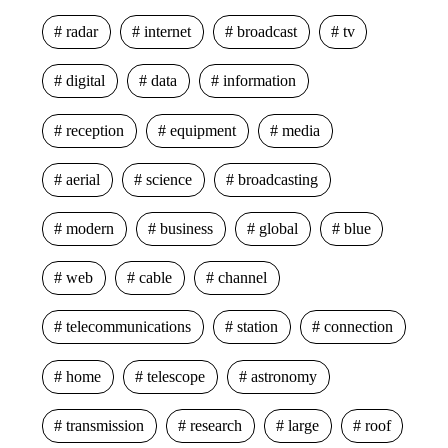
radar
internet
broadcast
tv
digital
data
information
reception
equipment
media
aerial
science
broadcasting
modern
business
global
blue
web
cable
channel
telecommunications
station
connection
home
telescope
astronomy
transmission
research
large
roof