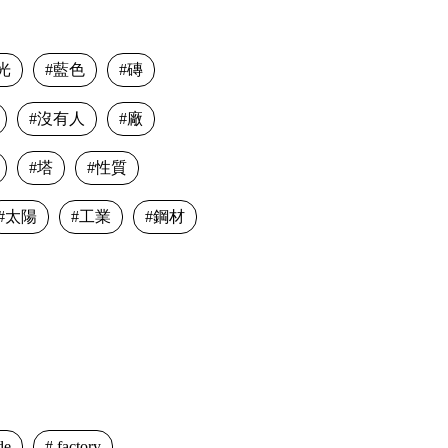
光
藍色
磚
沒有人
廠
塔
性質
太陽
工業
鋼材
de
factory