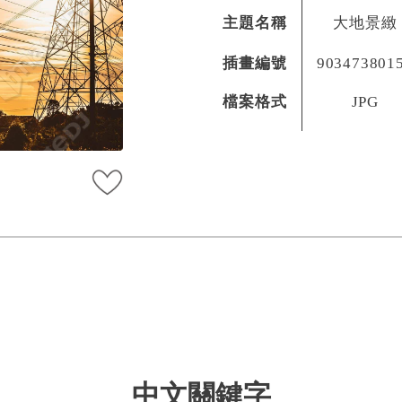
主題名稱
大地景緻
插畫編號
903473801
檔案格式
JPG
中文關鍵字