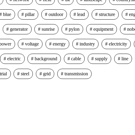
blue
pillar
outdoor
lead
structure
eng
generator
sunrise
pylon
equipment
nob
power
voltage
energy
industry
electricity
electric
background
cable
supply
line
rial
steel
grid
transmission