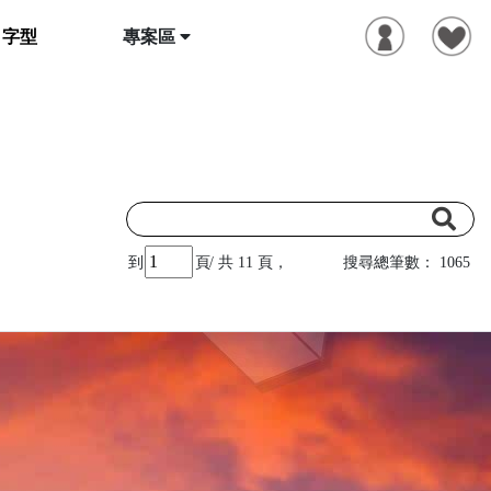
字型
專案區
搜尋總筆數： 1065
到
頁
共 11 頁